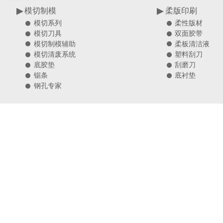
模切制模
柔版印刷
柔性版材
模切系列
双面胶带
模切刀具
柔板清洁液
模切制模辅助
塑料刮刀
模切清废系统
刮磨刀
底胶垫
底衬垫
锯条
钢孔专家
关于我们
集团简介
联系我们
法