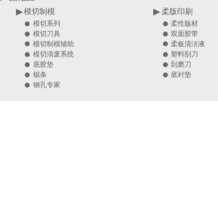
模切制模
柔版印刷
柔性版材
模切系列
双面胶带
模切刀具
柔板清洁液
模切制模辅助
塑料刮刀
模切清废系统
刮磨刀
底胶垫
底衬垫
锯条
钢孔专家
关于我们
集团简介
联系我们
法