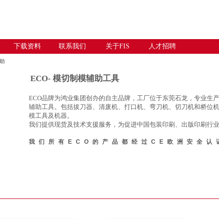
下载资料
联系我们
关于FIS
人才招聘
辅助
ECO- 模切制模辅助工具
ECO
品牌为鸿业集团创办的自主品牌，工厂位于东莞石龙，专业生产用于模
辅助工具。包括拔刀器、清废机、打口机、弯刀机、切刀机和桥位
模工具及机器。
我们提供现货及技术支援服务，为促进中国包装印刷、出版印刷行
我们所有ECO的产品都经过CE欧洲安全认