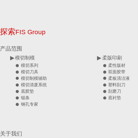
探索
FIS Group
产品范围
模切制模
柔版印刷
柔性版材
模切系列
双面胶带
模切刀具
柔板清洁液
模切制模辅助
塑料刮刀
模切清废系统
刮磨刀
底胶垫
底衬垫
锯条
钢孔专家
关于我们