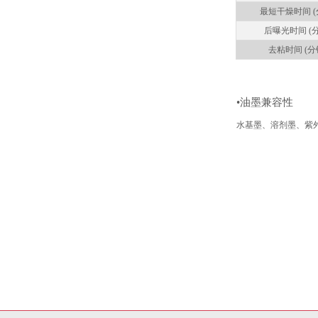
最短干燥时间 (
后曝光时间 (
去粘时间 (分
•油墨兼容性
水基墨、溶剂墨、紫