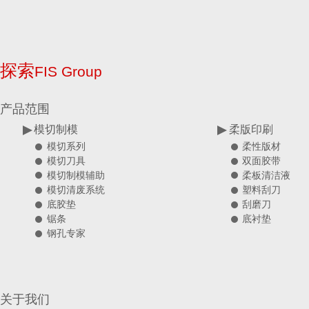
探索
FIS Group
产品范围
模切制模
柔版印刷
柔性版材
模切系列
双面胶带
模切刀具
柔板清洁液
模切制模辅助
塑料刮刀
模切清废系统
刮磨刀
底胶垫
底衬垫
锯条
钢孔专家
关于我们